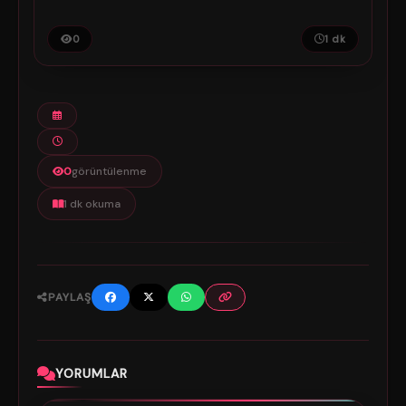
0
1 dk
0
görüntülenme
1 dk okuma
PAYLAŞ
YORUMLAR