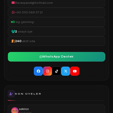
Baranpanel@hotmail.com
+90 553 069 57 21
0
kişi çevrimiçi
2
onaylı üye
240
aktif oda
WhatsApp Destek
SON ÜYELER
sakir21