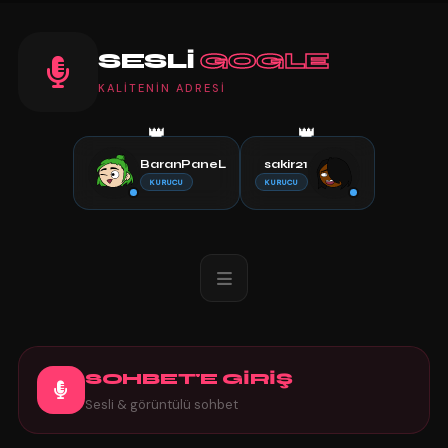
SESLI
GOGLE
KALITENIN ADRESI
👑
👑
BaranPaneL
sakir21
KURUCU
KURUCU
SOHBET'E GİRİŞ
Sesli & görüntülü sohbet