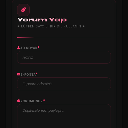
Yorum Yap
✦ LÜTFEN SAYGILI BIR DIL KULLANIN ✦
*
AD SOYAD
*
E-POSTA
*
YORUMUNUZ