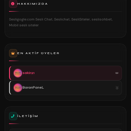
HAKKIMIZDA
Sesligogle.com Sesli Chat, Seslichat, SesliSiteler, seslisohbet,
Mobil sesli siteler
EN AKTIF ÜYELER
sakir21
BaranPaneL
İLETIŞIM