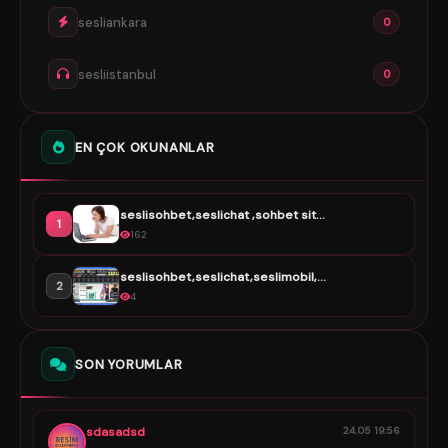
sesliankara
0
sesliistanbul
0
EN ÇOK OKUNANLAR
seslisohbet,seslichat ,sohbet sit...
1
162
seslisohbet,seslichat,seslimobil,...
2
4
SON YORUMLAR
sdasadsd
24.05 19:56