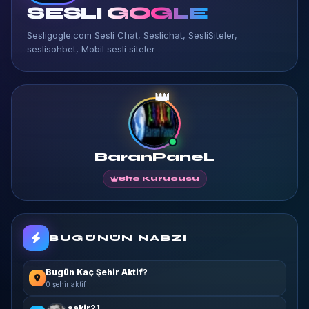
SESLI
GOGLE
Sesligogle.com Sesli Chat, Seslichat, SesliSiteler,
seslisohbet, Mobil sesli siteler
👑
BaranPaneL
Site Kurucusu
BUGÜNÜN NABZI
Bugün Kaç Şehir Aktif?
0 şehir aktif
sakir21