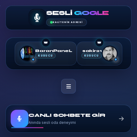
SESLI
GOGLE
KALITENIN ADRESI
👑
👑
BaranPaneL
sakir21
KURUCU
KURUCU
CANLI SOHBETE GİR
Anında sesli oda deneyimi