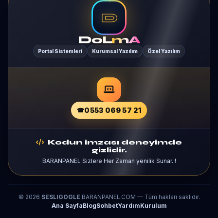
D
DoL
mA
Portal Sistemleri
Kurumsal Yazılım
Özel Yazılım
0553 069 57 21
Kodun imzası deneyimde
gizlidir.
BARANPANEL Sizlere Her Zaman yenilik Sunar. !
© 2026
SESLIGOGLE
BARANPANEL.COM — Tüm hakları saklıdır.
Ana Sayfa
Blog
Sohbet
Yardım
Kurulum