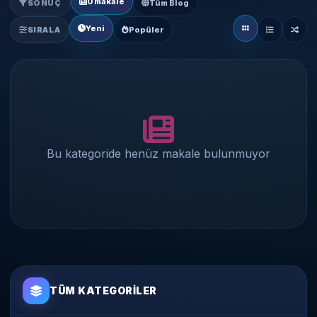
0 makale
SONUÇ
Tüm Blog
Yeni
SIRALA
Popüler
Bu kategoride henüz makale bulunmuyor
TÜM KATEGORILER