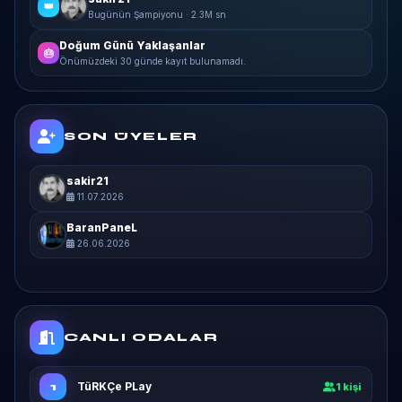
👑
Bugünün Şampiyonu · 2.3M sn
Doğum Günü Yaklaşanlar
🎂
Önümüzdeki 30 günde kayıt bulunamadı.
SON ÜYELER
sakir21
11.07.2026
BaranPaneL
26.06.2026
CANLI ODALAR
TüRKÇe PLay
1
1 kişi