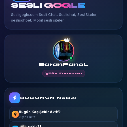
SESLI
GOGLE
Sesligogle.com Sesli Chat, Seslichat, SesliSiteler,
seslisohbet, Mobil sesli siteler
👑
BaranPaneL
Site Kurucusu
BUGÜNÜN NABZI
Bugün Kaç Şehir Aktif?
0 şehir aktif
sakir21