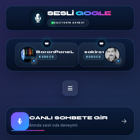
SESLI
GOGLE
KALITENIN ADRESI
👑
👑
BaranPaneL
sakir21
KURUCU
KURUCU
CANLI SOHBETE GİR
Anında sesli oda deneyimi