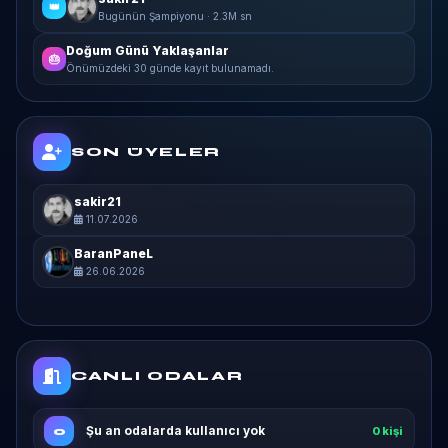
👑
Bugünün Şampiyonu · 2.3M sn
Doğum Günü Yaklaşanlar
🎂
Önümüzdeki 30 günde kayıt bulunamadı.
SON ÜYELER
sakir21
11.07.2026
BaranPaneL
26.06.2026
CANLI ODALAR
Şu an odalarda kullanıcı yok
0
0 kişi