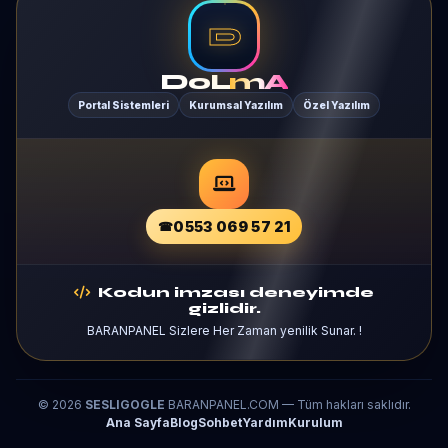
D
DoL
mA
Portal Sistemleri
Kurumsal Yazılım
Özel Yazılım
0553 069 57 21
Kodun imzası deneyimde
gizlidir.
BARANPANEL Sizlere Her Zaman yenilik Sunar. !
© 2026
SESLIGOGLE
BARANPANEL.COM — Tüm hakları saklıdır.
Ana Sayfa
Blog
Sohbet
Yardım
Kurulum