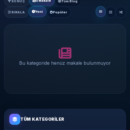
0 makale
SONUÇ
Tüm Blog
Yeni
SIRALA
Popüler
Bu kategoride henüz makale bulunmuyor
TÜM KATEGORILER