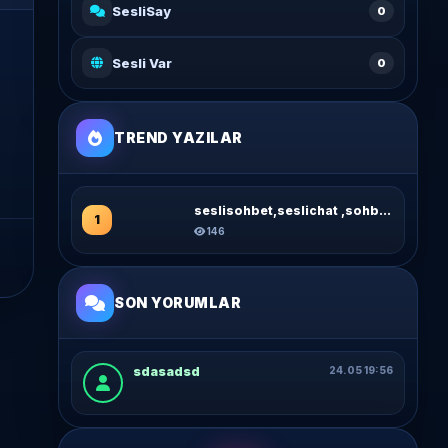
SesliSay
0
Sesli Var
0
TREND YAZILAR
seslisohbet,seslichat ,sohbet sitleri...
1
146
SON YORUMLAR
sdasadsd
24.05 19:56