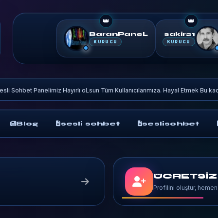
👑
👑
BaranPaneL
sakir21
KURUCU
KURUCU
nelimiz Hayırlı oLsun Tüm Kullanıcılarımıza. Hayal Etmek Bu kadar kolay.
◆
Blog
sesli sohbet
seslisohbet
ÜCRETSİZ
Profilini oluştur, hemen 