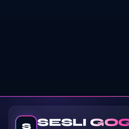
SESLI
GOG
S