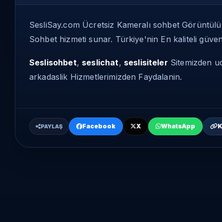
SesliSay.com Ücretsiz Kameralı sohbet Görüntül
Sohbet hizmeti sunar. Türkiye'nin En kaliteli güveni
Seslisohbet
,
seslichat
,
seslisiteler
Sitemizden uc
arkadaslik Hizmetlerimizden Faydalanin.
Facebook
X
WhatsApp
K
PAYLAŞ