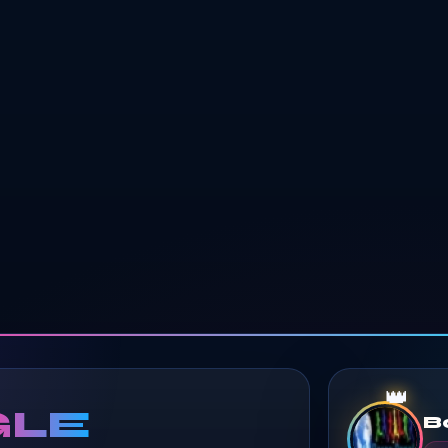
👑
LE
B