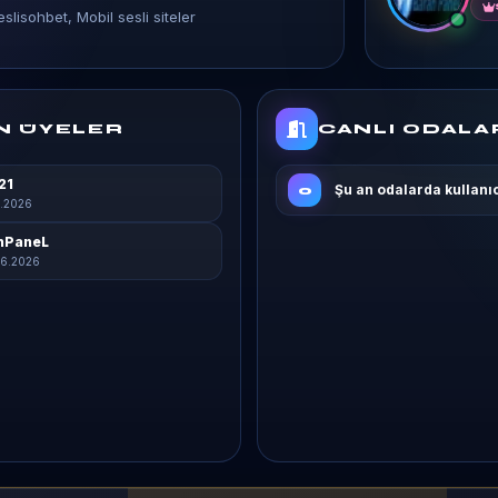
slisohbet, Mobil sesli siteler
N ÜYELER
CANLI ODALA
21
Şu an odalarda kullanı
0
7.2026
nPaneL
6.2026