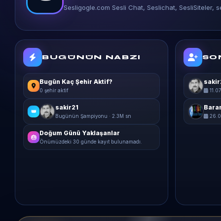
Sesligogle.com Sesli Chat, Seslichat, SesliSiteler, se
BUGÜNÜN NABZI
SO
Bugün Kaç Şehir Aktif?
sakir
0 şehir aktif
11.0
sakir21
Bara
👑
Bugünün Şampiyonu · 2.3M sn
26.0
Doğum Günü Yaklaşanlar
🎂
Önümüzdeki 30 günde kayıt bulunamadı.