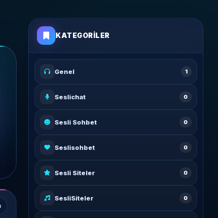
KATEGORILER
Genel
1
Seslichat
0
Sesli Sohbet
0
Seslisohbet
0
Sesli Siteler
0
SesliSiteler
0
a