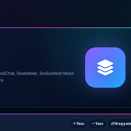
liChat, Seslisiteler, Seslisohbet Mobil
va
Yazı
Yazı
Kopyal