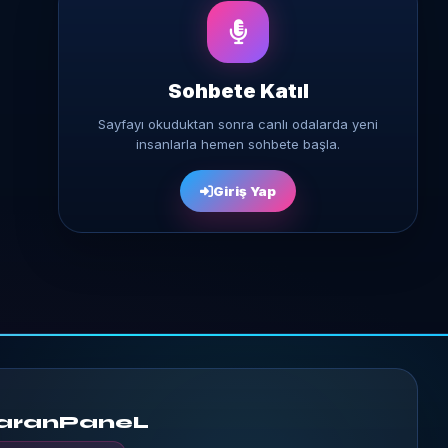
Sohbete Katıl
Sayfayı okuduktan sonra canlı odalarda yeni
insanlarla hemen sohbete başla.
Giriş Yap
aranPaneL