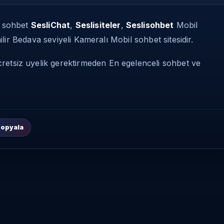
ü sohbet
SesliChat
,
Seslisiteler
,
Seslisohbet
Mobil
lir Bedava seviyeli Kameralı Mobil sohbet sitesidir.
retsiz uyelik gerektirmeden En egelenceli sohbet ve
opyala