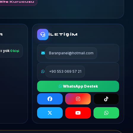
Site Kurucusu
R
İLETIŞIM
cı yok
0 kişi
Baranpanel@hotmail.com
+90 553 069 57 21
WhatsApp Destek