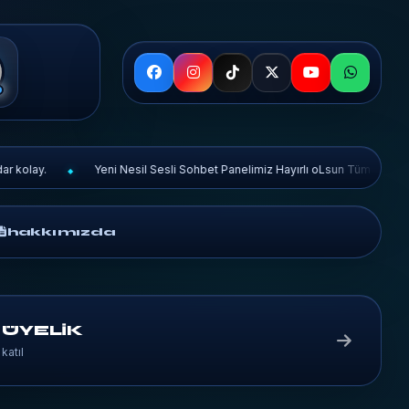
Yeni Nesil Sesli Sohbet Panelimiz Hayırlı oLsun Tüm Kullanıcılarımıza. Ha
hakkımızda
 ÜYELİK
katıl