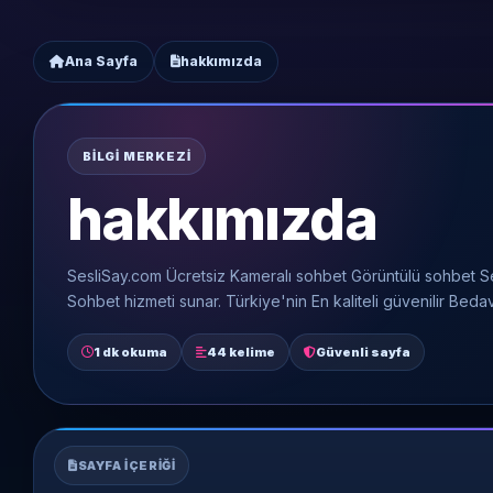
Ana Sayfa
hakkımızda
BILGI MERKEZI
hakkımızda
SesliSay.com Ücretsiz Kameralı sohbet Görüntülü sohbet Ses
Sohbet hizmeti sunar. Türkiye'nin En kaliteli güvenilir Beda
1 dk okuma
44 kelime
Güvenli sayfa
SAYFA İÇERIĞI