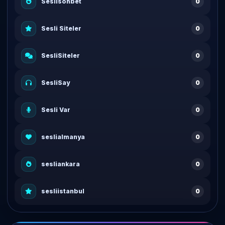
Seslisohbet
0
Sesli Siteler
0
SesliSiteler
0
SesliSay
0
Sesli Var
0
seslialmanya
0
sesliankara
0
sesliistanbul
0