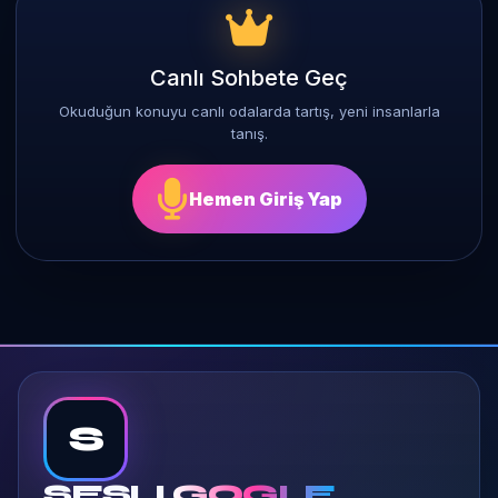
Canlı Sohbete Geç
Okuduğun konuyu canlı odalarda tartış, yeni insanlarla
tanış.
Hemen Giriş Yap
S
SESLI
GOGLE