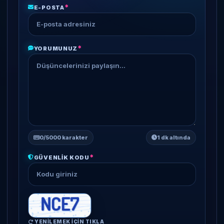
*
E-POSTA
*
YORUMUNUZ
0
/5000 karakter
1 dk altında
*
GÜVENLIK KODU
YENILEMEK IÇIN TIKLA