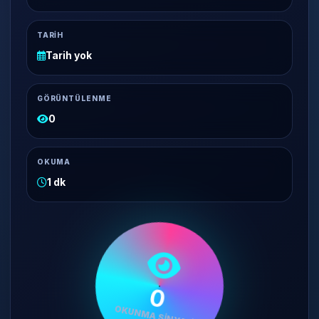
TARIH
Tarih yok
GÖRÜNTÜLENME
0
OKUMA
1 dk
OKUNMA SINYALI
0