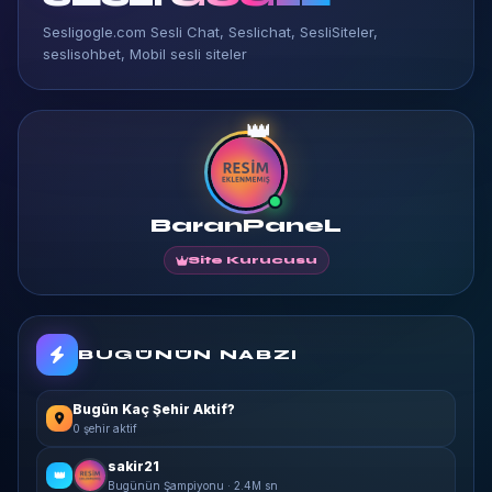
Sesligogle.com Sesli Chat, Seslichat, SesliSiteler,
seslisohbet, Mobil sesli siteler
👑
BaranPaneL
Site Kurucusu
BUGÜNÜN NABZI
Bugün Kaç Şehir Aktif?
0 şehir aktif
sakir21
👑
Bugünün Şampiyonu · 2.4M sn