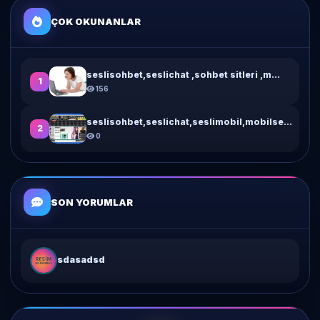
ÇOK OKUNANLAR
seslisohbet,seslichat ,sohbet sitleri ,m...
1
156
seslisohbet,seslichat,seslimobil,mobilse...
2
0
SON YORUMLAR
sdasadsd