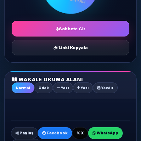
Sohbete Gir
Linki Kopyala
MAKALE OKUMA ALANI
Normal
Odak
Yazı
Yazı
Yazdır
Paylaş
Facebook
X
WhatsApp