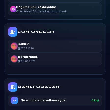
Doğum Günü Yaklaşanlar
🎂
Önümüzdeki 30 günde kayıt bulunamadı.
SON ÜYELER
sakir21
11.07.2026
BaranPaneL
26.06.2026
CANLI ODALAR
Şu an odalarda kullanıcı yok
0
0 kişi