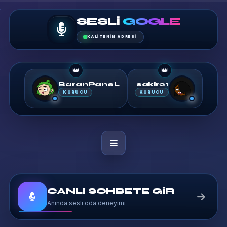
SESLI
GOGLE
KALITENIN ADRESI
👑
👑
BaranPaneL
sakir21
KURUCU
KURUCU
CANLI SOHBETE GİR
Anında sesli oda deneyimi